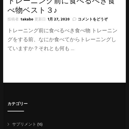
トレーニング前に食べるべき食
べ物ベスト３♪
(ト
投稿者:
takabo
更新日:
1月 27, 2020
コメントをどうぞ
レ
トレーニング前に食べるべき食べ物 トレーニン
ー
ニ
グをする前、なにか食べてからトレーニングし
ン
ていますか？それとも何も …
グ
前
に
食
べ
る
べ
き
食
べ
カテゴリー
物
ベ
ス
ト
サプリメント
(16)