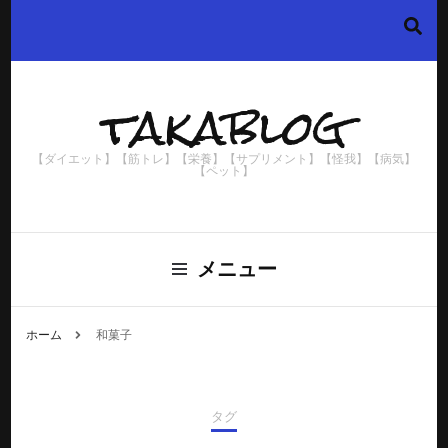
takablog
【ダイエット】【筋トレ】【栄養】【サプリメント】【怪我】【病気】
【ペット】
メニュー
ホーム
和菓子
タグ